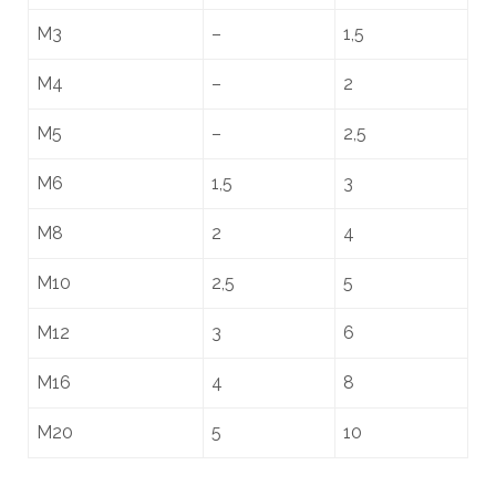
M3
–
1,5
M4
–
2
M5
–
2,5
M6
1,5
3
M8
2
4
M10
2,5
5
M12
3
6
M16
4
8
M20
5
10