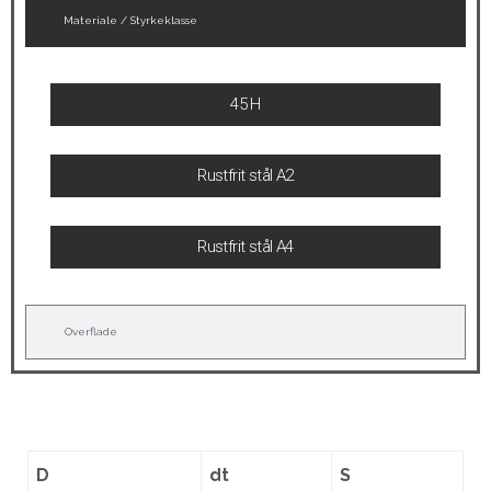
Materiale / Styrkeklasse
45 H
Rustfrit stål A2
Rustfrit stål A4
Overflade
D
dt
S