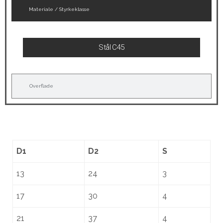
Materiale / Styrkeklasse
Stål C45
Overflade
D1
D2
S
13
24
3
17
30
4
21
37
4