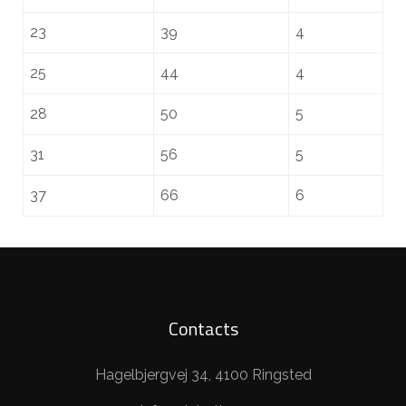
23
39
4
25
44
4
28
50
5
31
56
5
37
66
6
Contacts
Hagelbjergvej 34, 4100 Ringsted